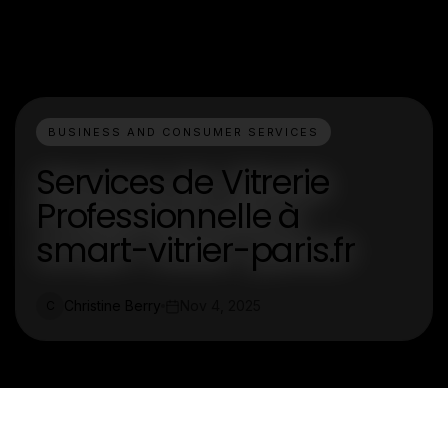
BUSINESS AND CONSUMER SERVICES
Services de Vitrerie
Professionnelle à
smart-vitrier-paris.fr
Christine Berry
Nov 4, 2025
C