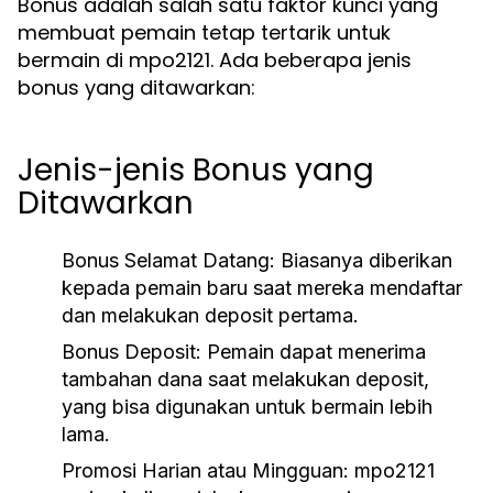
Bonus adalah salah satu faktor kunci yang
membuat pemain tetap tertarik untuk
bermain di mpo2121. Ada beberapa jenis
bonus yang ditawarkan:
Jenis-jenis Bonus yang
Ditawarkan
Bonus Selamat Datang:
Biasanya diberikan
kepada pemain baru saat mereka mendaftar
dan melakukan deposit pertama.
Bonus Deposit:
Pemain dapat menerima
tambahan dana saat melakukan deposit,
yang bisa digunakan untuk bermain lebih
lama.
Promosi Harian atau Mingguan:
mpo2121