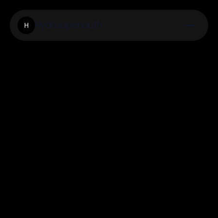
Hydraopenauth
H