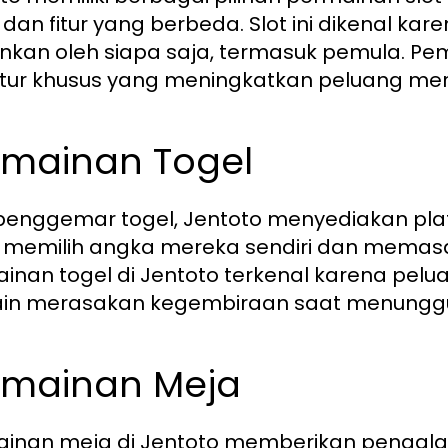
dan fitur yang berbeda. Slot ini dikenal k
nkan oleh siapa saja, termasuk pemula. P
itur khusus yang meningkatkan peluang me
rmainan Togel
penggemar togel, Jentoto menyediakan p
 memilih angka mereka sendiri dan mema
inan togel di Jentoto terkenal karena pelu
in merasakan kegembiraan saat menunggu 
rmainan Meja
inan meja di Jentoto memberikan pengalaman