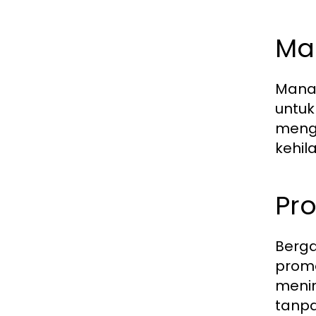
Ma
Manaj
untuk
menga
kehil
Pr
Berg
promo
menin
tanpa