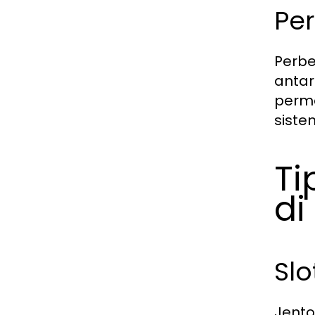
Pe
Perbe
antar
perma
siste
Ti
di
Slo
Jento