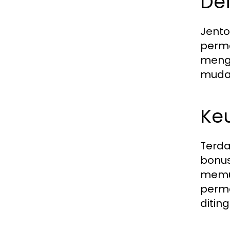
Def
Jento
perma
meng
mudah
Ke
Terda
bonus
memul
perm
ditin