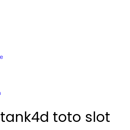
ne
n
tank4d toto slot