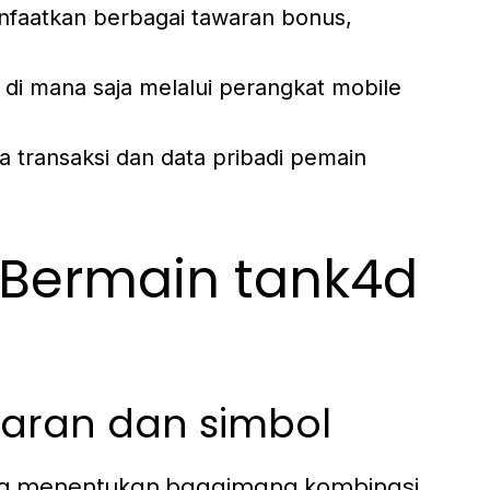
faatkan berbagai tawaran bonus,
di mana saja melalui perangkat mobile
 transaksi dan data pribadi pemain
k Bermain tank4d
ran dan simbol
yang menentukan bagaimana kombinasi