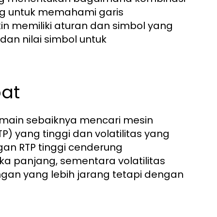
ng untuk memahami garis
n memiliki aturan dan simbol yang
an nilai simbol untuk
pat
Pemain sebaiknya mencari mesin
 yang tinggi dan volatilitas yang
an RTP tinggi cenderung
 panjang, sementara volatilitas
gan yang lebih jarang tetapi dengan