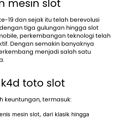
 mesin slot
-19 dan sejak itu telah berevolusi
 dengan tiga gulungan hingga slot
mobile, perkembangan teknologi telah
ktif. Dengan semakin banyaknya
ah berkembang menjadi salah satu
a.
4d toto slot
h keuntungan, termasuk:
nis mesin slot, dari klasik hingga