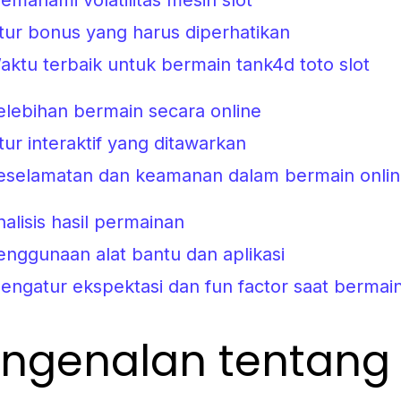
emahami volatilitas mesin slot
itur bonus yang harus diperhatikan
aktu terbaik untuk bermain tank4d toto slot
elebihan bermain secara online
itur interaktif yang ditawarkan
eselamatan dan keamanan dalam bermain onli
nalisis hasil permainan
enggunaan alat bantu dan aplikasi
engatur ekspektasi dan fun factor saat bermai
ngenalan tentang 