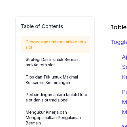
Table of Contents
Table
Toggl
Pengenalan tentang tank4d toto
slot
A
Strategi Dasar untuk Bermain
tank4d toto slot
S
K
Tips dan Trik untuk Maximal
Kombinasi Kemenangan
P
Perbandingan antara tank4d toto
slot dan slot tradisional
M
M
Mengukur Kinerja dan
Mengoptimalkan Pengalaman
Bermain