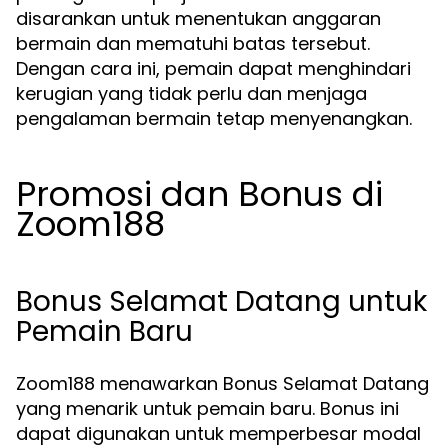
disarankan untuk menentukan anggaran
bermain dan mematuhi batas tersebut.
Dengan cara ini, pemain dapat menghindari
kerugian yang tidak perlu dan menjaga
pengalaman bermain tetap menyenangkan.
Promosi dan Bonus di
Zoom188
Bonus Selamat Datang untuk
Pemain Baru
Zoom188 menawarkan Bonus Selamat Datang
yang menarik untuk pemain baru. Bonus ini
dapat digunakan untuk memperbesar modal