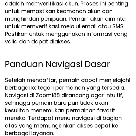
adalah memverifikasi akun. Proses ini penting
untuk memastikan keamanan akun dan
menghindari penipuan. Pemain akan diminta
untuk memverifikasi melalui email atau SMS.
Pastikan untuk menggunakan informasi yang
valid dan dapat diakses.
Panduan Navigasi Dasar
Setelah mendaftar, pemain dapat menjelajahi
berbagai kategori permainan yang tersedia.
Navigasi di Zoom188 dirancang agar intuitif,
sehingga pemain baru pun tidak akan
kesulitan menemukan permainan favorit
mereka. Terdapat menu navigasi di bagian
atas yang memungkinkan akses cepat ke
berbagai layanan.