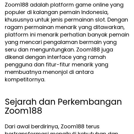
Zoom188 adalah platform game online yang
populer di kalangan pemain Indonesia,
khususnya untuk jenis permainan slot. Dengan
ragam permainan menarik yang ditawarkan,
platform ini menarik perhatian banyak pemain
yang mencari pengalaman bermain yang
seru dan menguntungkan. Zoom188 juga
dikenal dengan interface yang ramah
pengguna dan fitur-fitur menarik yang
membuatnya menonjol di antara
kompetitornya.
Sejarah dan Perkembangan
Zoom188
Dari awal berdirinya, Zoom188 terus
bertransformasi mengikuti kebutuhan dan