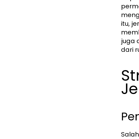
perma
meng
itu, 
memba
juga 
dari r
St
Je
Pem
Salah