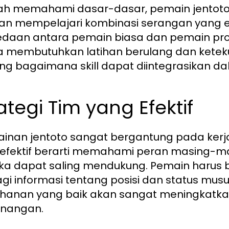
lah memahami dasar-dasar, pemain jento
 dan mempelajari kombinasi serangan yang efek
daan antara pemain biasa dan pemain profes
 membutuhkan latihan berulang dan kete
ng bagaimana skill dapat diintegrasikan da
ategi Tim yang Efektif
inan jentoto sangat bergantung pada kerj
efektif berarti memahami peran masing-
a dapat saling mendukung. Pemain harus b
gi informasi tentang posisi dan status mus
hanan yang baik akan sangat meningkatkan
nangan.