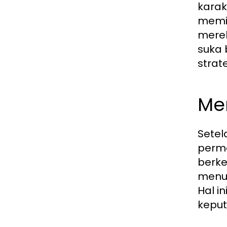
karak
memil
mere
suka 
strat
Me
Setel
perma
berke
menu 
Hal i
keput