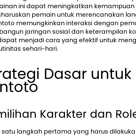
inan ini dapat meningkatkan kemampuan be
haruskan pemain untuk merencanakan lang
jentoto memungkinkan interaksi dengan pe
ngun jaringan sosial dan keterampilan komu
dapat menjadi cara yang efektif untuk meng
utinitas sehari-hari.
rategi Dasar untu
ntoto
ilihan Karakter dan Rol
 satu langkah pertama yang harus dilakuka