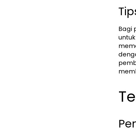
Ti
Bagi 
untuk
memen
deng
pembe
memba
Te
Pe