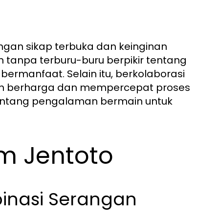
ngan sikap terbuka dan keinginan
 tanpa terburu-buru berpikir tentang
rmanfaat. Selain itu, berkolaborasi
n berharga dan mempercepat proses
 tentang pengalaman bermain untuk
am Jentoto
inasi Serangan