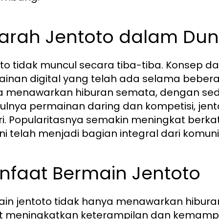
jarah Jentoto dalam Du
to tidak muncul secara tiba-tiba. Konsep 
inan digital yang telah ada selama beber
 menawarkan hiburan semata, dengan sediki
lnya permainan daring dan kompetisi, jen
ri. Popularitasnya semakin meningkat berka
ini telah menjadi bagian integral dari komun
nfaat Bermain Jentoto
in jentoto tidak hanya menawarkan hiburan
 meningkatkan keterampilan dan kemampu