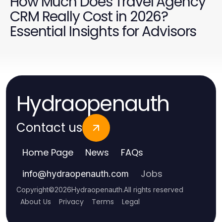
How Much Does Travel Agency
CRM Really Cost in 2026?
Essential Insights for Advisors
Hydraopenauth
Contact us
Home Page
News
FAQs
Jobs
info
@
hydraopenauth.com
Copyright
©
2026
Hydraopenauth
.
All rights reserved
About Us
Privacy
Terms
Legal