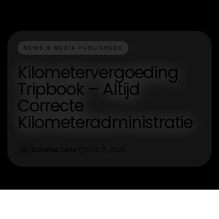
NEWS & MEDIA PUBLISHERS
Kilometervergoeding
Tripbook – Altijd
Correcte
Kilometeradministratie
Susanne Lane
Dec 11, 2025
S