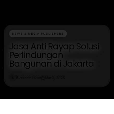
NEWS & MEDIA PUBLISHERS
Jasa Anti Rayap Solusi
Perlindungan
Bangunan di Jakarta
Susanne Lane
Mar 3, 2026
S