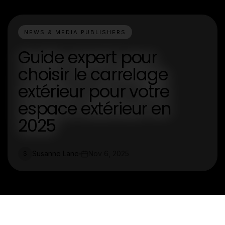
NEWS & MEDIA PUBLISHERS
Guide expert pour
choisir le carrelage
extérieur pour votre
espace extérieur en
2025
Susanne Lane
Nov 6, 2025
S