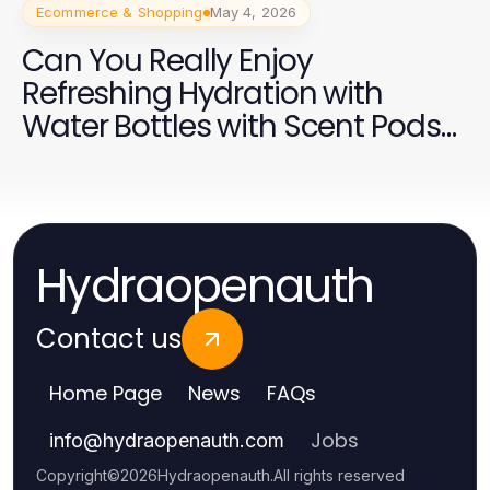
Ecommerce & Shopping
May 4, 2026
Can You Really Enjoy
Refreshing Hydration with
Water Bottles with Scent Pods
in 2026?
Hydraopenauth
Contact us
Home Page
News
FAQs
Jobs
info
@
hydraopenauth.com
Copyright
©
2026
Hydraopenauth
.
All rights reserved