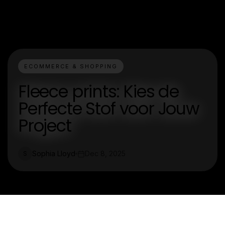
ECOMMERCE & SHOPPING
Fleece prints: Kies de
Perfecte Stof voor Jouw
Project
Sophia Lloyd
Dec 8, 2025
S