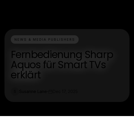
NEWS & MEDIA PUBLISHERS
Fernbedienung Sharp
Aquos für Smart TVs
erklärt
Susanne Lane
Dec 17, 2025
S