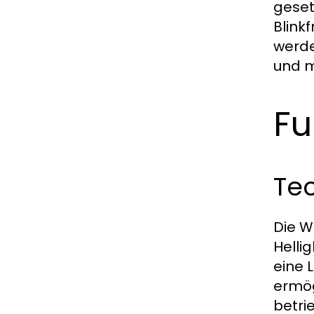
geset
Blink
werde
und m
Fu
Tec
Die W
Helli
eine 
ermög
betri