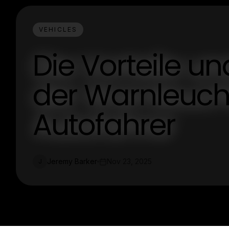
VEHICLES
Die Vorteile 
der Warnleucht
Autofahrer
Jeremy Barker
Nov 23, 2025
J