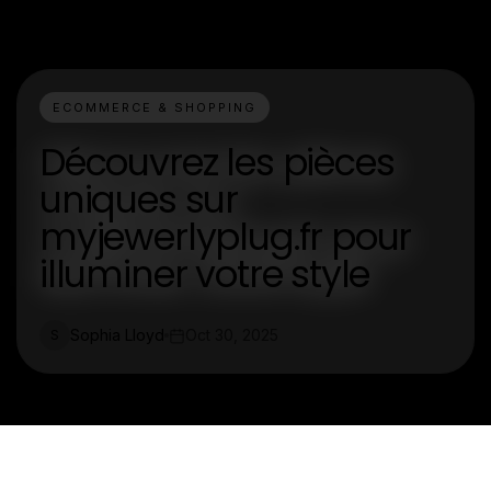
ECOMMERCE & SHOPPING
Découvrez les pièces
uniques sur
myjewerlyplug.fr pour
illuminer votre style
Sophia Lloyd
Oct 30, 2025
S