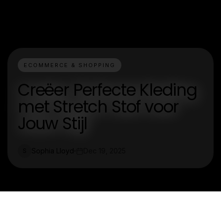
ECOMMERCE & SHOPPING
Creëer Perfecte Kleding
met Stretch Stof voor
Jouw Stijl
Sophia Lloyd
Dec 19, 2025
S