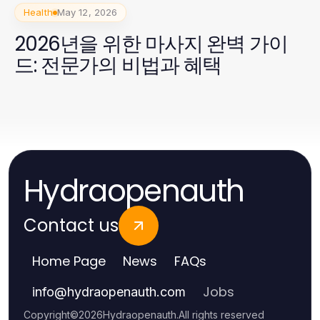
Health
May 12, 2026
2026년을 위한 마사지 완벽 가이
드: 전문가의 비법과 혜택
Hydraopenauth
Contact us
Home Page
News
FAQs
Jobs
info
@
hydraopenauth.com
Copyright
©
2026
Hydraopenauth
.
All rights reserved