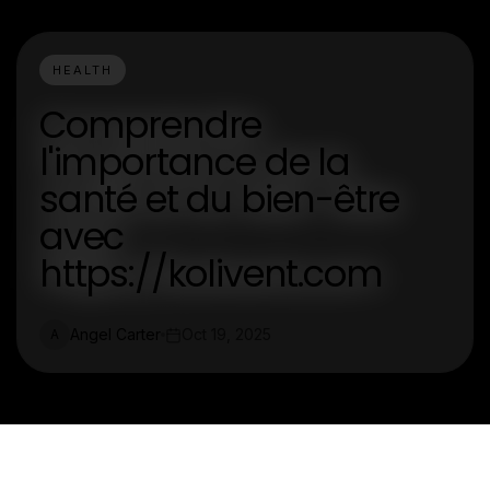
HEALTH
Comprendre
l'importance de la
santé et du bien-être
avec
https://kolivent.com
Angel Carter
Oct 19, 2025
A