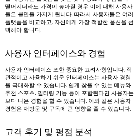
떨어지더라도 가격이 높아질 경우 이에 대해 사용자
들은 불만을 가지게 됩니다. 따라서 사용자들은 여러
플랫폼을 비교하고, 자신에게 가장 적합한 옵션을 선
택해야 합니다.
사용자 인터페이스와 경험
사용자 인터페이스 또한 중요한 고려사항입니다. 직
관적이고 사용하기 쉬운 인터페이스는 사용자 경험
을 극대화할 수 있습니다. 쉽게 찾을 수 있는 메뉴와
추천 스포츠, 필터링 기능 등이 포함된다면 사용자는
보다 나은 경험을 할 수 있습니다. 이와 같은 사용자
경험은 재방문 및 구독에 큰 영향을 줄 수 있습니다.
고객 후기 및 평점 분석