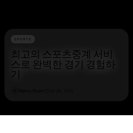
SPORTS
최고의 스포츠중계 서비
스로 완벽한 경기 경험하
기
Nancy Ryan
Oct 28, 2025
N