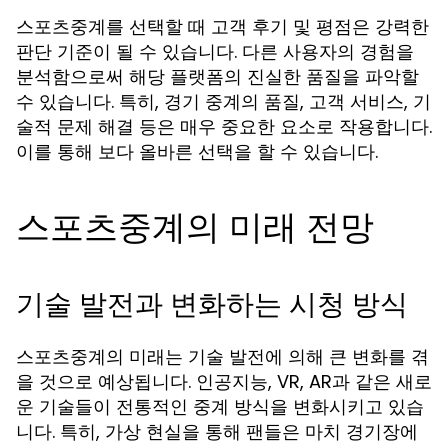
스포츠중계를 선택할 때 고객 후기 및 평점은 강력한
판단 기준이 될 수 있습니다. 다른 사용자의 경험을
분석함으로써 해당 플랫폼의 진실한 품질을 파악할
수 있습니다. 특히, 경기 중계의 품질, 고객 서비스, 기
술적 문제 해결 등은 매우 중요한 요소로 작용합니다.
이를 통해 보다 올바른 선택을 할 수 있습니다.
스포츠중계의 미래 전망
기술 발전과 변화하는 시청 방식
스포츠중계의 미래는 기술 발전에 의해 큰 변화를 겪
을 것으로 예상됩니다. 인공지능, VR, AR과 같은 새로
운 기술들이 전통적인 중계 방식을 변화시키고 있습
니다. 특히, 가상 현실을 통해 팬들은 마치 경기장에