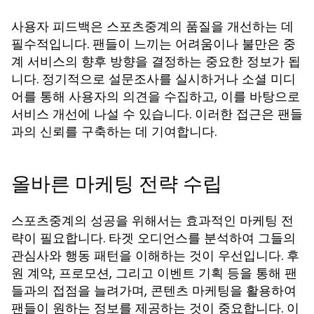
사용자 피드백은 스포츠중계의 품질을 개선하는 데
필수적입니다. 팬들이 느끼는 어려움이나 불만은 중
계 서비스의 향후 방향을 결정하는 중요한 정보가 됩
니다. 정기적으로 설문조사를 실시하거나 소셜 미디
어를 통해 사용자의 의견을 수집하고, 이를 바탕으로
서비스 개선에 나설 수 있습니다. 이러한 접근은 팬들
과의 신뢰를 구축하는 데 기여합니다.
올바른 마케팅 전략 수립
스포츠중계의 성공을 위해서는 효과적인 마케팅 전
략이 필요합니다. 타겟 오디언스를 분석하여 그들의
관심사와 행동 패턴을 이해하는 것이 우선입니다. 후
원 계약, 프로모션, 그리고 이벤트 기획 등을 통해 팬
들과의 접점을 늘려가며, 콘텐츠 마케팅을 활용하여
팬들이 원하는 정보를 제공하는 것이 중요합니다. 이