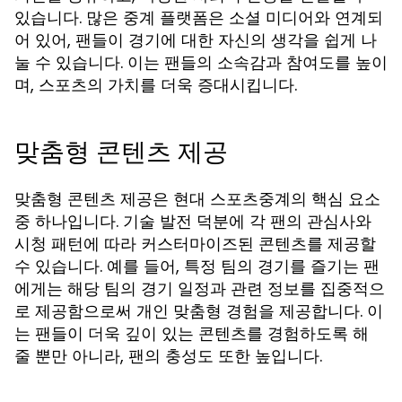
있습니다. 많은 중계 플랫폼은 소셜 미디어와 연계되
어 있어, 팬들이 경기에 대한 자신의 생각을 쉽게 나
눌 수 있습니다. 이는 팬들의 소속감과 참여도를 높이
며, 스포츠의 가치를 더욱 증대시킵니다.
맞춤형 콘텐츠 제공
맞춤형 콘텐츠 제공은 현대 스포츠중계의 핵심 요소
중 하나입니다. 기술 발전 덕분에 각 팬의 관심사와
시청 패턴에 따라 커스터마이즈된 콘텐츠를 제공할
수 있습니다. 예를 들어, 특정 팀의 경기를 즐기는 팬
에게는 해당 팀의 경기 일정과 관련 정보를 집중적으
로 제공함으로써 개인 맞춤형 경험을 제공합니다. 이
는 팬들이 더욱 깊이 있는 콘텐츠를 경험하도록 해
줄 뿐만 아니라, 팬의 충성도 또한 높입니다.