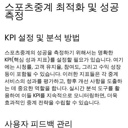
스포츠중계 최적화 및 성공
측정
KPI 설정 및 분석 방법
스포츠중계의 성공을 측정하기 위해서는 명확한
KPI(핵심 성과 지표)를 설정할 필요가 있습니다. 여기
에는 시청률, 고객 유지율, 참여도, 그리고 수익 성장
등이 포함될 수 있습니다. 이러한 지표들은 각 중계
서비스의 성과를 평가하고, 향후 개선 사항을 도출하
는 데 중요한 역할을 합니다. 실시간 분석 도구를 활
용하여 이들 KPI를 지속적으로 모니터링하면, 더욱
효과적인 중계 전략을 수립할 수 있습니다.
사용자 피드백 관리