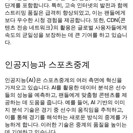
단계를 포함합니다. 특히, 고속 인터넷의 발전과 함께
스트리밍 품질은 급격히 향상되었고, 이는 팬들에게
보다 우수한 시청 경험을 제공합니다. 또한, CDN(콘
텐츠 전송 네트워크)의 활용은 글로벌 사용자들에게
속도의 균일성을 보장하는 데 큰 기여를 하고 있습니
다.
인공지능과 스포츠중계
인공지능(AI)은 스포츠중계의 여러 측면에 혁신을
가져오고 있습니다. AI를 활용한 데이터 분석은 선수
들의 성능을 예측하고, 팬들에게 맞춤형 콘텐츠를 제
공하는 데 도움을 줍니다. 예를 들어, AI 기반의 이미
지 분석 기술은 경기 중 선수의 움직임을 추적하고,
이를 통해 경기를 해석하는 새로운 방식의 중계를 가
능하게 합니다. 이러한 기술은 중계의 품질을 높이는
데 기여하고 있습니다.