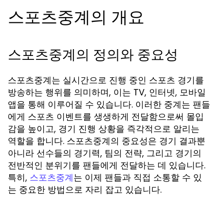
스포츠중계의 개요
스포츠중계의 정의와 중요성
스포츠중계는 실시간으로 진행 중인 스포츠 경기를
방송하는 행위를 의미하며, 이는 TV, 인터넷, 모바일
앱을 통해 이루어질 수 있습니다. 이러한 중계는 팬들
에게 스포츠 이벤트를 생생하게 전달함으로써 몰입
감을 높이고, 경기 진행 상황을 즉각적으로 알리는
역할을 합니다. 스포츠중계의 중요성은 경기 결과뿐
아니라 선수들의 경기력, 팀의 전략, 그리고 경기의
전반적인 분위기를 팬들에게 전달하는 데 있습니다.
특히,
는 이제 팬들과 직접 소통할 수 있
스포츠중계
는 중요한 방법으로 자리 잡고 있습니다.