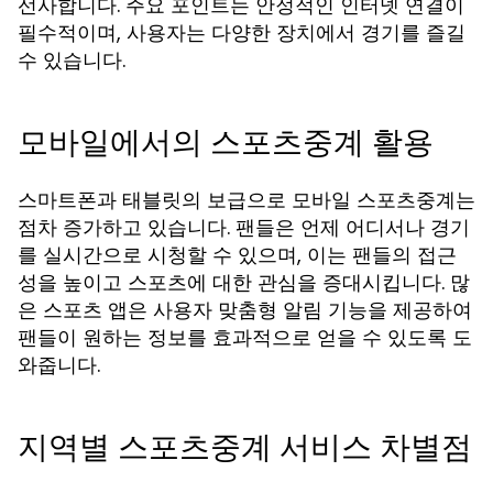
선사합니다. 주요 포인트는 안정적인 인터넷 연결이
필수적이며, 사용자는 다양한 장치에서 경기를 즐길
수 있습니다.
모바일에서의 스포츠중계 활용
스마트폰과 태블릿의 보급으로 모바일 스포츠중계는
점차 증가하고 있습니다. 팬들은 언제 어디서나 경기
를 실시간으로 시청할 수 있으며, 이는 팬들의 접근
성을 높이고 스포츠에 대한 관심을 증대시킵니다. 많
은 스포츠 앱은 사용자 맞춤형 알림 기능을 제공하여
팬들이 원하는 정보를 효과적으로 얻을 수 있도록 도
와줍니다.
지역별 스포츠중계 서비스 차별점