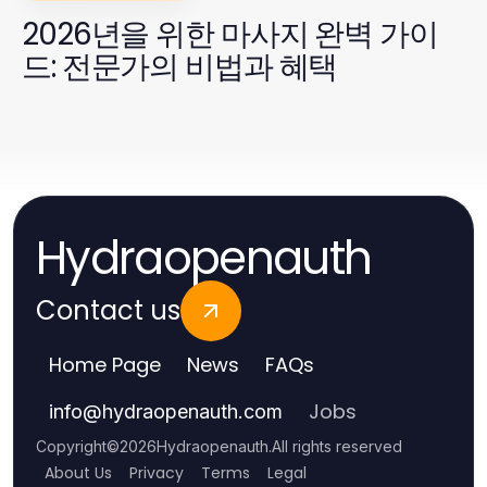
2026년을 위한 마사지 완벽 가이
드: 전문가의 비법과 혜택
Hydraopenauth
Contact us
Home Page
News
FAQs
Jobs
info
@
hydraopenauth.com
Copyright
©
2026
Hydraopenauth
.
All rights reserved
About Us
Privacy
Terms
Legal