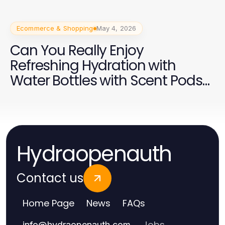
Ecommerce & Shopping
May 4, 2026
Can You Really Enjoy
Refreshing Hydration with
Water Bottles with Scent Pods
in 2026?
Hydraopenauth
Contact us
Home Page
News
FAQs
Jobs
info
@
hydraopenauth.com