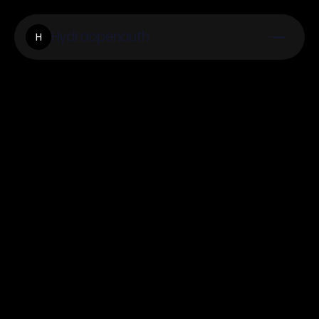
Hydraopenauth
H