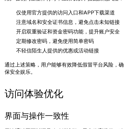
仅使用官方提供的访问入口和APP下载渠道
注意域名和安全证书信息，避免点击未知链接
开启双重验证和资金密码功能，提升账户安全
定期修改密码，避免使用简单密码
不轻信陌生人提供的优惠或活动链接
通过上述策略，用户能够有效降低假冒平台风险，确
保安全娱乐。
访问体验优化
界面与操作一致性