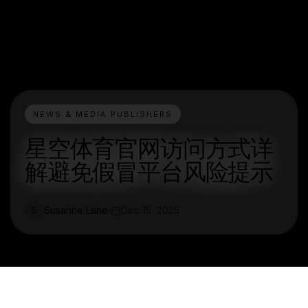
NEWS & MEDIA PUBLISHERS
星空体育官网访问方式详
解避免假冒平台风险提示
Susanne Lane
Dec 15, 2025
S