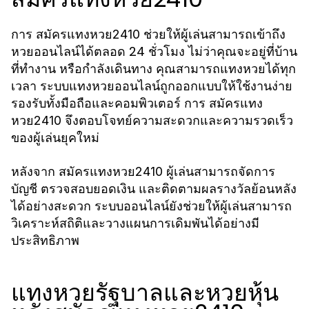
การ
ช่วยให้ผู้เล่นสามารถเข้าถึง
สมัครแทงหวย2410
หวยออนไลน์ได้ตลอด 24 ชั่วโมง ไม่ว่าคุณจะอยู่ที่บ้าน
ที่ทำงาน หรือกำลังเดินทาง คุณสามารถแทงหวยได้ทุก
เวลา ระบบแทงหวยออนไลน์ถูกออกแบบให้ใช้งานง่าย
รองรับทั้งมือถือและคอมพิวเตอร์ การ
สมัครแทง
จึงตอบโจทย์ความสะดวกและความรวดเร็ว
หวย2410
ของผู้เล่นยุคใหม่
หลังจาก
ผู้เล่นสามารถจัดการ
สมัครแทงหวย2410
บัญชี ตรวจสอบยอดเงิน และติดตามผลรางวัลย้อนหลัง
ได้อย่างสะดวก ระบบออนไลน์ยังช่วยให้ผู้เล่นสามารถ
วิเคราะห์สถิติและวางแผนการเดิมพันได้อย่างมี
ประสิทธิภาพ
แทงหวยรัฐบาลและหวยหุ้น