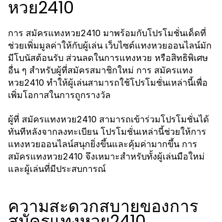
หวย2410
การ
มาพร้อมกับโปรโมชั่นเด็ดที่
สมัครแทงหวย2410
ช่วยเพิ่มมูลค่าให้กับผู้เล่น เว็บไซต์แทงหวยออนไลน์มัก
มีโบนัสต้อนรับ ส่วนลดในการแทงหวย หรือสิทธิพิเศษ
อื่น ๆ สำหรับผู้ที่สมัครสมาชิกใหม่ การ
สมัครแทง
ทำให้ผู้เล่นสามารถใช้โปรโมชั่นเหล่านี้เพื่อ
หวย2410
เพิ่มโอกาสในการถูกรางวัล
ผู้ที่
สามารถเข้าร่วมโปรโมชั่นได้
สมัครแทงหวย2410
ทันทีหลังจากลงทะเบียน โปรโมชั่นเหล่านี้ช่วยให้การ
แทงหวยออนไลน์สนุกยิ่งขึ้นและคุ้มค่ามากขึ้น การ
จึงเหมาะสำหรับทั้งผู้เล่นมือใหม่
สมัครแทงหวย2410
และผู้เล่นที่มีประสบการณ์
ความสะดวกสบายของการ
สมัครแทงหวย2410