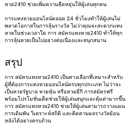
ช่วยเพิ่มความยืดหยุ่นให้ผู้เล่นทุกคน
หวย2410
การแทงหวยออนไลน์ตลอด 24 ชั่วโมงทำให้ผู้เล่นไม่
พลาดโอกาสในการลุ้นรางวัล ไม่ว่าคุณจะสะดวกแทง
หวยในช่วงเวลาใด การ
ทำให้ทุก
สมัครแทงหวย2410
การลุ้นหวยเป็นไปอย่างต่อเนื่องและสนุกสนาน
สรุป
การ
เป็นทางเลือกที่เหมาะสำหรับ
สมัครแทงหวย2410
ผู้ที่ต้องการแทงหวยออนไลน์ครบทุกประเภท ไม่ว่าจะ
เป็นหวยรัฐบาล หวยหุ้น หรือหวยยี่กี การสมัครฟรี
พร้อมโปรโมชั่นเด็ดช่วยให้ผู้เล่นสนุกและคุ้มค่ามากขึ้น
การ
ช่วยให้ผู้เล่นสามารถวางแผน
สมัครแทงหวย2410
การเดิมพัน วิเคราะห์สถิติ และติดตามผลรางวัลย้อน
หลังได้อย่างครบถ้วน