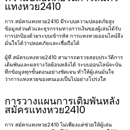
แทงหวย2410
การ
มีระบบความปลอดภัยสูง
สมัครแทงหวย2410
ข้อมูลส่วนตัวและธุรกรรมทางการเงินของผู้เล่นได้รับ
การปกป้องด้วยระบบเข้ารหัส การแทงหวยออนไลน์จึง
มั่นใจได้ว่าปลอดภัยและเชื่อถือได้
ผู้ที่
สามารถตรวจสอบประวัติการ
สมัครแทงหวย2410
เดิมพันและผลรางวัลย้อนหลังได้ ระบบออนไลน์จะบัน
ทึกข้อมูลทุกขั้นตอนอย่างชัดเจน ทำให้ผู้เล่นมั่นใจ
ว่าการแทงหวยของตนเองเป็นไปอย่างโปร่งใส
การวางแผนการเดิมพันหลัง
สมัครแทงหวย2410
การ
ไม่เพียงแต่ช่วยให้ผู้เล่น
สมัครแทงหวย2410