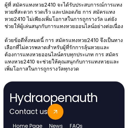
ผู้ที่
จะได้รับประสบการณ์การแทง
สมัครแทงหวย2410
หวยที่สะดวก รวดเร็ว และปลอดภัย การ
สมัครแทง
ไม่เพียงเพิ่มโอกาสในการถูกรางวัล แต่ยัง
หวย2410
ช่วยให้ผู้เล่นสนุกกับการแทงหวยออนไลน์อย่างต่อเนื่อง
ด้วยข้อดีทั้งหมดนี้ การ
จึงเป็นทาง
สมัครแทงหวย2410
เลือกที่ไม่ควรพลาดสำหรับผู้ที่รักการลุ้นหวยและ
ต้องการแทงหวยออนไลน์ครบทุกประเภท การ
สมัคร
จะช่วยให้คุณสนุกกับการแทงหวยและ
แทงหวย2410
เพิ่มโอกาสในการถูกรางวัลทุกงวด
Hydraopenauth
Contact us
Home Page
News
FAQs