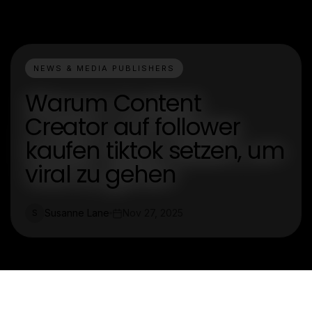
NEWS & MEDIA PUBLISHERS
Warum Content
Creator auf follower
kaufen tiktok setzen, um
viral zu gehen
Susanne Lane
Nov 27, 2025
S