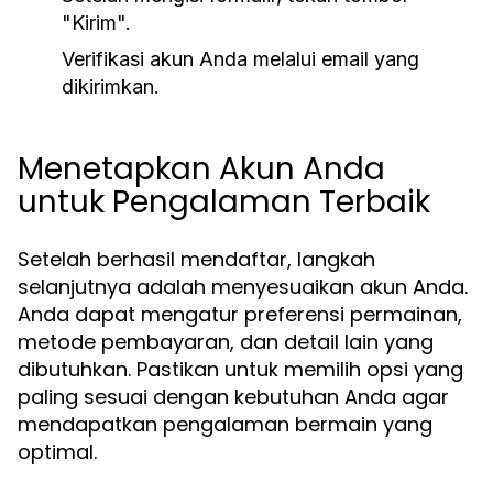
"Kirim".
Verifikasi akun Anda melalui email yang
dikirimkan.
Menetapkan Akun Anda
untuk Pengalaman Terbaik
Setelah berhasil mendaftar, langkah
selanjutnya adalah menyesuaikan akun Anda.
Anda dapat mengatur preferensi permainan,
metode pembayaran, dan detail lain yang
dibutuhkan. Pastikan untuk memilih opsi yang
paling sesuai dengan kebutuhan Anda agar
mendapatkan pengalaman bermain yang
optimal.