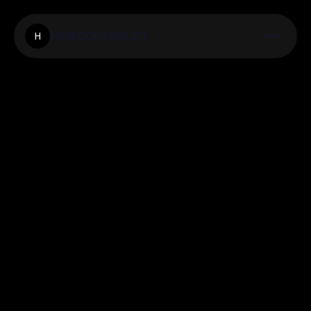
Hydraopenauth
H