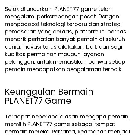
Sejak diluncurkan, PLANET77 game telah
mengalami perkembangan pesat. Dengan
mengadopsi teknologi terbaru dan strategi
pemasaran yang cerdas, platform ini berhasil
menarik perhatian banyak pemain di seluruh
dunia. Inovasi terus dilakukan, baik dari segi
kualitas permainan maupun layanan
pelanggan, untuk memastikan bahwa setiap
pemain mendapatkan pengalaman terbaik.
Keunggulan Bermain
PLANET77 Game
Terdapat beberapa alasan mengapa pemain
memilih PLANET77 game sebagai tempat
bermain mereka. Pertama, keamanan menjadi