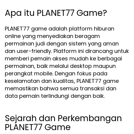
Apa itu PLANET77 Game?
PLANET77 game adalah platform hiburan
online yang menyediakan beragam
permainan judi dengan sistem yang aman
dan user-friendly. Platform ini dirancang untuk
memberi pemain akses mudah ke berbagai
permainan, baik melalui desktop maupun
perangkat mobile. Dengan fokus pada
keselamatan dan kualitas, PLANET77 game
memastikan bahwa semua transaksi dan
data pemain terlindungi dengan baik.
Sejarah dan Perkembangan
PLANET77 Game