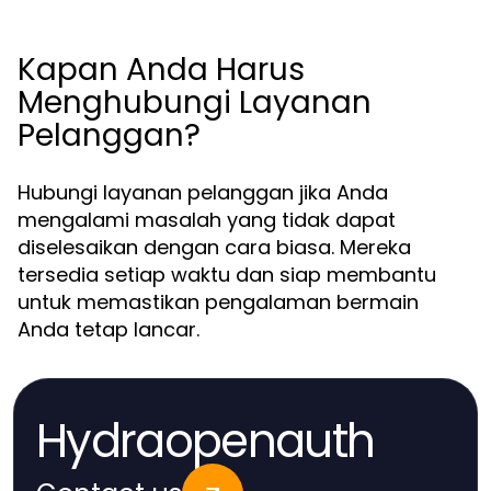
Kapan Anda Harus
Menghubungi Layanan
Pelanggan?
Hubungi layanan pelanggan jika Anda
mengalami masalah yang tidak dapat
diselesaikan dengan cara biasa. Mereka
tersedia setiap waktu dan siap membantu
untuk memastikan pengalaman bermain
Anda tetap lancar.
Hydraopenauth