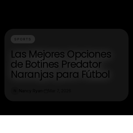
SPORTS
Las Mejores Opciones
de Botines Predator
Naranjas para Fútbol
Nancy Ryan
Mar 7, 2026
N