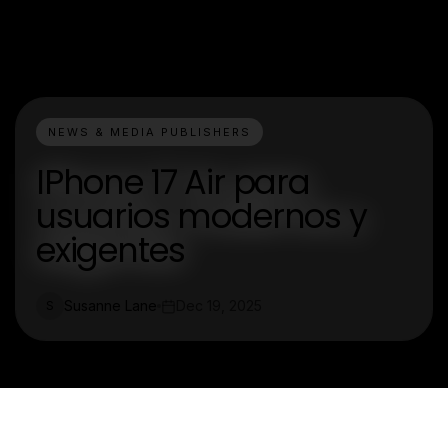
NEWS & MEDIA PUBLISHERS
IPhone 17 Air para
usuarios modernos y
exigentes
Susanne Lane
Dec 19, 2025
S