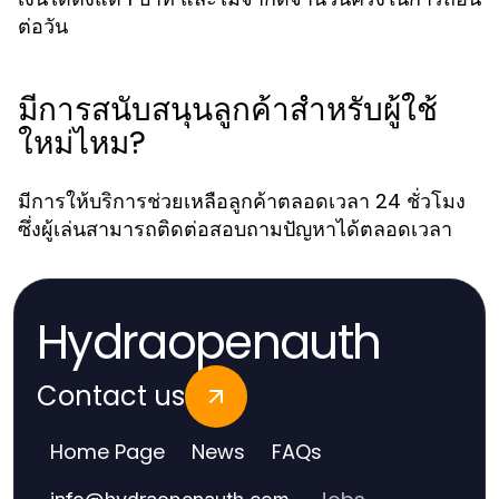
ต่อวัน
มีการสนับสนุนลูกค้าสำหรับผู้ใช้
ใหม่ไหม?
มีการให้บริการช่วยเหลือลูกค้าตลอดเวลา 24 ชั่วโมง
ซึ่งผู้เล่นสามารถติดต่อสอบถามปัญหาได้ตลอดเวลา
Hydraopenauth
Contact us
Home Page
News
FAQs