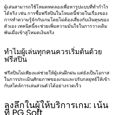
ผู้เล่นสามารถใช้โหมดทดลองเพื่อหารูปแบบที่ทำกำไร
ได้จริง เช่น การซื้อฟรีสปินในโหมดนี้ช่วยในเรื่องของ
การทำความรู้จักกับเกมโดยไม่ต้องเสี่ยงกับเงินทุนของ
ตัวเอง เทคนิคนี้จะช่วยเพิ่มความมั่นใจในการวางเดิม
พันเมื่อเข้าสู่โหมดเงินจริง
ทำไมผู้เล่นทุกคนควรเริ่มต้นด้วย
ฟรีสปิน
ฟรีสปินไม่เพียงแค่ช่วยให้ผู้เล่นฝึกฝน แต่ยังเป็นโอกาส
ในการประเมินศักยภาพของเกมและปรับกลยุทธ์ให้เข้า
กับสไตล์การเล่นส่วนตัวได้อย่างรวดเร็ว
ลงลึกในผู้ให้บริการเกม: เน้น
ที่ PG Soft