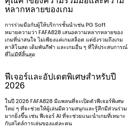
คุณค่าของความร่วมมือและความ
หลากหลายของเกม
การร่วมมือกับผู้ให้บริการชั้นนำเช่น PG Soft
หมายความว่า FAFA828 เสนอความหลากหลายของ
เกมที่น่าสนใจ ไม่เพียงแค่เกมสล็อต แต่ยังรวมถึงเกม
คาสิโนสด เดิมพันกีฬา และเกมอื่น ๆ ที่ให้ประสบการณ์
ที่ไม่มีที่สิ้นสุด
ฟีเจอร์และอัปเดตพิเศษสำหรับปี
2026
ในปี 2026 FAFA828 มีแพลนที่จะเปิดตัวฟีเจอร์พิเศษ
ใหม่ ๆ ที่จะช่วยให้ผู้เล่นมีความสนุกและรู้สึกมีส่วนร่วม
มากยิ่งขึ้น เช่น ฟีเจอร์ AI ที่จะช่วยแนะนำเกมที่เหมาะ
กับสไตล์การเล่นของแต่ละคน