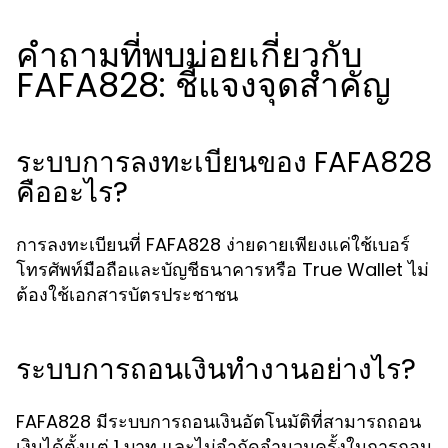
คำถามที่พบบ่อยเกี่ยวกับ
FAFA828: ชี้แจงจุดสำคัญ
ระบบการลงทะเบียนของ FAFA828
คืออะไร?
การลงทะเบียนที่ FAFA828 ง่ายดายเพียงแค่ใช้เบอร์
โทรศัพท์มือถือและบัญชีธนาคารหรือ True Wallet ไม่
ต้องใช้เอกสารบัตรประชาชน
ระบบการถอนเงินทำงานอย่างไร?
FAFA828 มีระบบการถอนเงินอัตโนมัติที่สามารถถอน
เงินได้ตั้งแต่ 1 บาท และไม่จำกัดจำนวนครั้งในการถอน