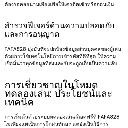
ต้องรอคอยนานเพียงเพื่อให้เครดิตเข้าหรือถอนเงิน
สำรวจฟีเจอร์ด้านความปลอดภัย
และการอนุญาต
FAFA828 มุ่งมั่นที่จะปกป้องข้อมูลส่วนบุคคลของผู้เล่น
ด้วยการใช้เทคโนโลยีการเข้ารหัสที่ดีที่สุด ให้ความ
เชื่อมั่นว่าทุกข้อมูลที่ส่งและรับจะถูกเก็บเป็นความลับ
การเชี่ยวชาญในโหมด
ทดลองเล่น: ประโยชน์และ
เทคนิค
การเริ่มต้นด้วยระบบทดลองเล่นสล็อตฟรีที่ FAFA828
ไม่เพียงแต่เป็นการฝึกฝนทักษะ แต่ยังเป็นวิธีการ