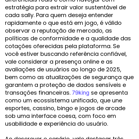
estratégia para extrair valor sustentável de
cada sally. Para quem deseja entender
rapidamente o que está em jogo, é válido
observar a reputação de mercado, as
políticas de conformidade e a qualidade das
cotações oferecidas pela plataforma. Se
você estiver buscando referência confiável,
vale considerar a presença online e as
avaliações de usuários ao longo de 2025,
bem como as atualizações de segurança que
garantem a proteção de dados sensíveis e
transações financeiras.
se apresenta
79king
como um ecossistema unificado, que une
esportes, cassino, bingo e jogos de arcade
sob uma interface coesa, com foco em
usabilidade e experiência do usuário.
Ao descrever o cenário, vale destacar três