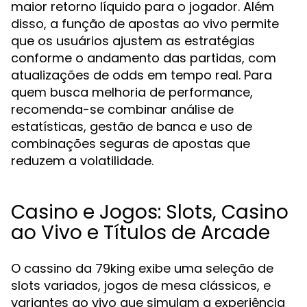
maior retorno líquido para o jogador. Além
disso, a função de apostas ao vivo permite
que os usuários ajustem as estratégias
conforme o andamento das partidas, com
atualizações de odds em tempo real. Para
quem busca melhoria de performance,
recomenda-se combinar análise de
estatísticas, gestão de banca e uso de
combinações seguras de apostas que
reduzem a volatilidade.
Casino e Jogos: Slots, Casino
ao Vivo e Títulos de Arcade
O cassino da 79king exibe uma seleção de
slots variados, jogos de mesa clássicos, e
variantes ao vivo que simulam a experiência