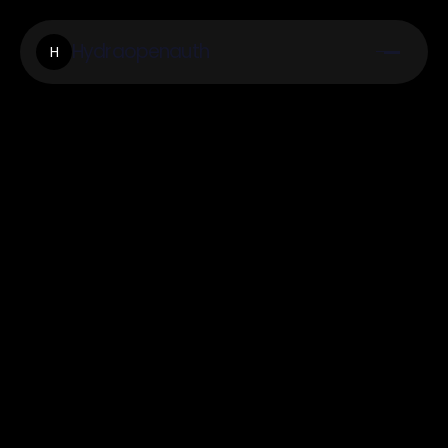
Hydraopenauth
H