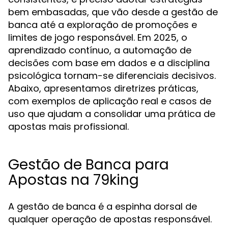
bem embasadas, que vão desde a gestão de
banca até a exploração de promoções e
limites de jogo responsável. Em 2025, o
aprendizado contínuo, a automação de
decisões com base em dados e a disciplina
psicológica tornam-se diferenciais decisivos.
Abaixo, apresentamos diretrizes práticas,
com exemplos de aplicação real e casos de
uso que ajudam a consolidar uma prática de
apostas mais profissional.
Gestão de Banca para
Apostas na 79king
A gestão de banca é a espinha dorsal de
qualquer operação de apostas responsável.