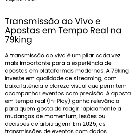
Transmissão ao Vivo e
Apostas em Tempo Real na
79king
A transmissão ao vivo é um pilar cada vez
mais importante para a experiência de
apostas em plataformas modernas. A 79king
investe em qualidade de streaming, com
baixa latência e clareza visual que permitem
acompanhar eventos com precisão. A aposta
em tempo real (in-Play) ganha relevância
para quem gosta de reagir rapidamente a
mudanças de momentum, lesões ou
decisões de arbitragem. Em 2025, as
transmissões de eventos com dados