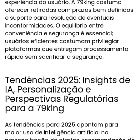
experiência do usuário. A 79king costuma
oferecer retiradas com prazos bem definidos
e suporte para resolução de eventuais
inconformidades. O equilíbrio entre
conveniência e segurança é essencial;
usuários eficientes costumam privilegiar
plataformas que entregam processamento
rápido sem sacrificar a segurança.
Tendências 2025: Insights de
IA, Personalização e
Perspectivas Regulatórias
para a 79king
As tendências para 2025 apontam para
maior uso de inteligência artificial na