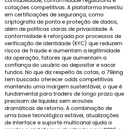
confiabilidade, conformidade regulatória e
cotações competitivas. A plataforma investiu
em certificações de segurança, como
criptografia de ponta e proteção de dados,
além de políticas claras de privacidade. A
conformidade é reforçada por processos de
verificação de identidade (KYC) que reduzem
riscos de fraude e aumentam a legitimidade
da operação, fatores que aumentam a
confiança do usuário ao depositar e sacar
fundos. No que diz respeito às cotas, a 79king
tem buscado oferecer odds competitivas
mantendo uma margem sustentável, o que é
fundamental para traders de longo prazo que
precisam de liquidez sem erosões
dramáticas de retorno. A combinação de
uma base tecnológica estável, atualizações
de interface e suporte multicanal ajuda a