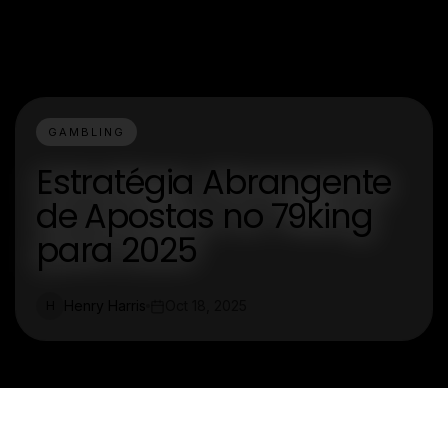
GAMBLING
Estratégia Abrangente
de Apostas no 79king
para 2025
Henry Harris
Oct 18, 2025
H