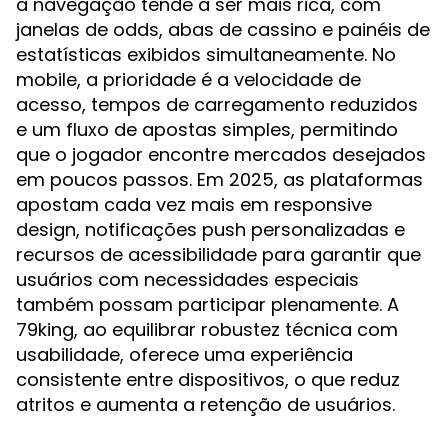
a navegação tende a ser mais rica, com
janelas de odds, abas de cassino e painéis de
estatísticas exibidos simultaneamente. No
mobile, a prioridade é a velocidade de
acesso, tempos de carregamento reduzidos
e um fluxo de apostas simples, permitindo
que o jogador encontre mercados desejados
em poucos passos. Em 2025, as plataformas
apostam cada vez mais em responsive
design, notificações push personalizadas e
recursos de acessibilidade para garantir que
usuários com necessidades especiais
também possam participar plenamente. A
79king, ao equilibrar robustez técnica com
usabilidade, oferece uma experiência
consistente entre dispositivos, o que reduz
atritos e aumenta a retenção de usuários.