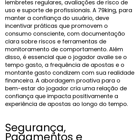
lembretes regulares, avaliações de risco de
uso e suporte de profissionais. A 79king, para
manter a confiança do usuário, deve
incentivar práticas que promovem o
consumo consciente, com documentação
clara sobre riscos e ferramentas de
monitoramento de comportamento. Além
disso, é essencial que o jogador avalie se o
tempo gasto, a frequência de apostas e o
montante gasto condizem com sua realidade
financeira. A abordagem proativa para o
bem-estar do jogador cria uma relação de
confiança que impacta positivamente a
experiência de apostas ao longo do tempo.
Segurança,
Pagamentos e