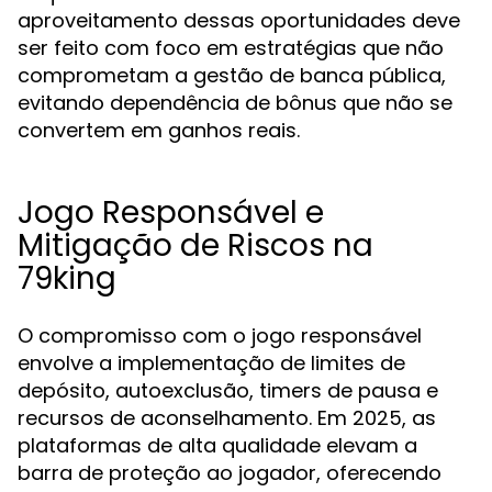
aproveitamento dessas oportunidades deve
ser feito com foco em estratégias que não
comprometam a gestão de banca pública,
evitando dependência de bônus que não se
convertem em ganhos reais.
Jogo Responsável e
Mitigação de Riscos na
79king
O compromisso com o jogo responsável
envolve a implementação de limites de
depósito, autoexclusão, timers de pausa e
recursos de aconselhamento. Em 2025, as
plataformas de alta qualidade elevam a
barra de proteção ao jogador, oferecendo