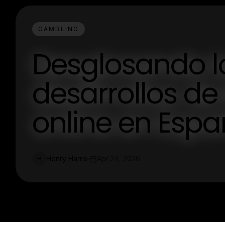
GAMBLING
Desglosando l
desarrollos de
online en Esp
Henry Harris
Apr 24, 2026
H