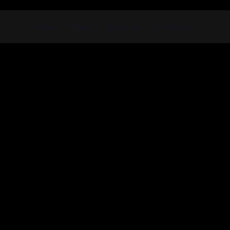
Home
Blog
About Us
Contact us