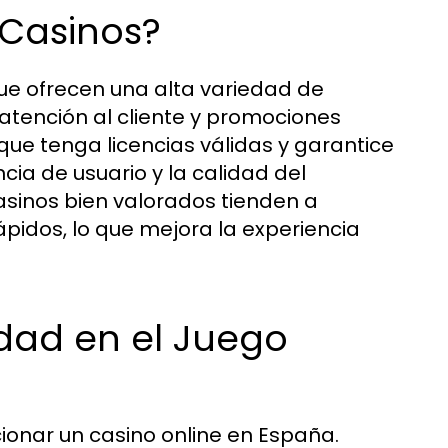
 Casinos?
que ofrecen una alta variedad de
 atención al cliente y promociones
 que tenga licencias válidas y garantice
cia de usuario y la calidad del
sinos bien valorados tienden a
rápidos, lo que mejora la experiencia
idad en el Juego
ionar un casino online en España.