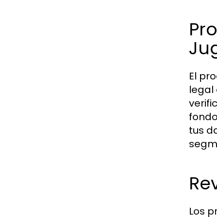
Pro
Ju
El pr
legal
verif
fondo
tus d
segme
Rev
Los p