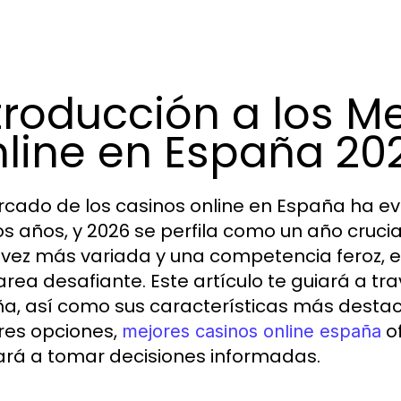
troducción a los M
line en España 20
rcado de los casinos online en España ha ev
os años, y 2026 se perfila como un año cruci
vez más variada y una competencia feroz, e
area desafiante. Este artículo te guiará a tr
a, así como sus características más desta
res opciones,
of
mejores casinos online españa
rá a tomar decisiones informadas.