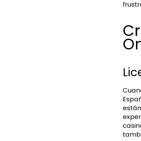
frustr
Cr
On
Lic
Cuand
Españ
están
exper
casin
tambi