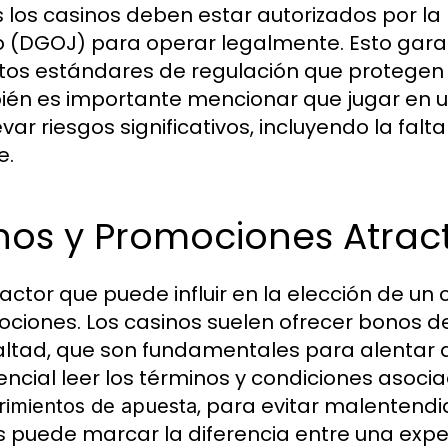
 los casinos deben estar autorizados por la
 (DGOJ) para operar legalmente. Esto garan
ctos estándares de regulación que protegen
én es importante mencionar que jugar en u
var riesgos significativos, incluyendo la falta
e.
nos y Promociones Atract
factor que puede influir en la elección de un
ciones. Los casinos suelen ofrecer bonos de
altad, que son fundamentales para alentar 
encial leer los términos y condiciones asoc
, para evitar malentend
rimientos de apuesta
 puede marcar la diferencia entre una expe