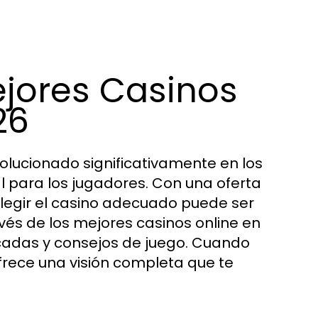
ejores Casinos
26
olucionado significativamente en los
al para los jugadores. Con una oferta
legir el casino adecuado puede ser
avés de los mejores casinos online en
cadas y consejos de juego. Cuando
rece una visión completa que te