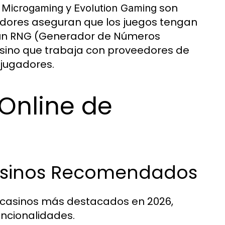
,
y
son
Microgaming
Evolution Gaming
lladores aseguran que los juegos tengan
 y un RNG (Generador de Números
casino que trabaja con proveedores de
jugadores.
Online de
 Casinos Recomendados
s casinos más destacados en 2026,
uncionalidades.