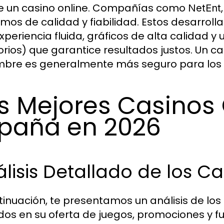
e un casino online. Compañías como
NetEnt
imos de calidad y fiabilidad. Estos desarro
xperiencia fluida, gráficos de alta calidad
orios) que garantice resultados justos. Un 
bre es generalmente más seguro para los 
s Mejores Casinos 
paña en 2026
álisis Detallado de los
tinuación, te presentamos un análisis de lo
os en su oferta de juegos, promociones y f